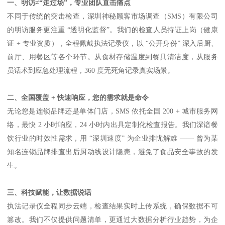
一、明访
≠“走过场”，专业团队直击痛点
不同于传统的突击检查，深圳神秘顾客市场调查（
SMS
）有限公司
的明访服务更注重 “透明化监督”。我们的检查人员持证上岗（健康
证
+
专业资质），全程佩戴执法记录仪，以 “公开身份” 深入后厨、
前厅、用餐区等各个环节。从食材存储温度到餐具清洁度，从服务
员话术到应急处理流程，
360
度无死角记录真实场景。
二、全国覆盖
+
快速响应，您的需求就是命令
无论您是连锁品牌还是单体门店，
SMS
依托全国
200 +
城市服务网
络，最快
2
小时响应，
24
小时内出具定制化检查报告。我们深谙餐
饮行业的时效性需求，用 “深圳速度” 为企业排忧解难 —— 曾为某
知名连锁品牌排查出后厨动线设计隐患，避免了食品安全事故的发
生。
三、科技赋能，让数据说话
执法记录仪全程同步云端，检查结果实时上传系统，确保数据不可
篡改。我们不仅提供问题清单，更通过大数据分析行业趋势，为企