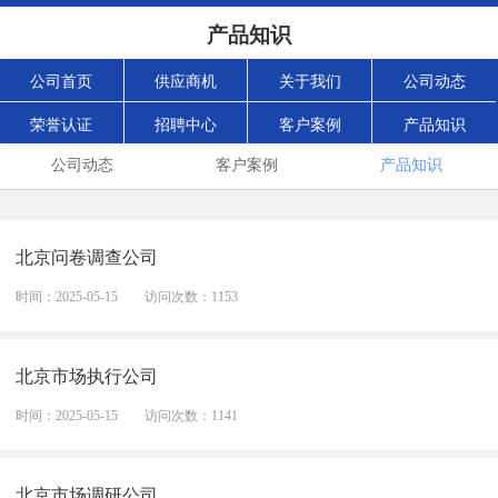
产品知识
公司首页
供应商机
关于我们
公司动态
荣誉认证
招聘中心
客户案例
产品知识
公司动态
客户案例
产品知识
北京问卷调查公司
时间：2025-05-15
访问次数：1153
北京市场执行公司
时间：2025-05-15
访问次数：1141
北京市场调研公司