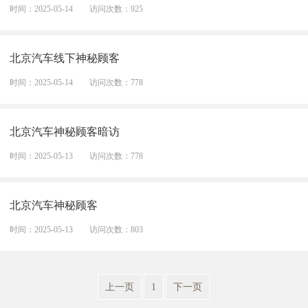
时间：2025-05-14
访问次数：925
北京汽车线下神秘顾客
时间：2025-05-14
访问次数：778
北京汽车神秘顾客暗访
时间：2025-05-13
访问次数：778
北京汽车神秘顾客
时间：2025-05-13
访问次数：803
上一页
1
下一页