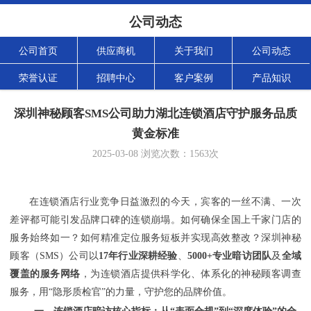
公司动态
公司首页
供应商机
关于我们
公司动态
荣誉认证
招聘中心
客户案例
产品知识
深圳神秘顾客SMS公司助力湖北连锁酒店守护服务品质
黄金标准
2025-03-08
浏览次数：
1563
次
在连锁酒店行业竞争日益激烈的今天，宾客的一丝不满、一次
差评都可能引发品牌口碑的连锁崩塌。如何确保全国上千家门店的
服务始终如一？如何精准定位服务短板并实现高效整改？
深圳神秘
顾客（
SMS）公司
以
17年行业深耕经验
、
5000+专业暗访团队
及
全域
覆盖的服务网络
，为连锁酒店提供科学化、体系化的神秘顾客调查
服务，用
“隐形质检官”的力量，守护您的品牌价值。