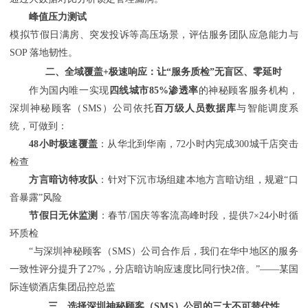
峰值压力测试
模拟节假日满房、突发投诉等高压场景，评估服务团队应急能力与
SOP 落地韧性。
二、全域覆盖
+极速响应：让“服务质检”无盲区、零延时
作为国内唯一实现
四线城市
85%渗透率
的神秘顾客服务机构，
深圳神秘顾客（
SMS）公司
依托
百万级人员数据库
与智能调度系
统，可做到：
48小时极速覆盖
：从华北到华南，
72小时内完成300城千店突击
检查
方言暗访特攻队
：针对下沉市场组建本地方言暗访组，规避
“口
音暴露”风险
节假日无休监测
：春节
/国庆等客流高峰时段，提供7×24小时循
环质检
“与
深圳神秘顾客（
SMS）公司
合作后，我们在华中地区的服务
一致性评分提升了
27%，分店暗访响应速度比同行快2倍。”——某国
际连锁酒店集团品控总监
三
、选择
深圳神秘顾客（
SMS）公司
的三大不可替代性