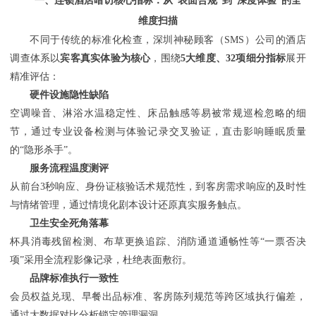
一、连锁酒店暗访核心指标：从
“表面合规”到“深度体验”的全
维度扫描
不同于传统的标准化检查，
深圳神秘顾客（
SMS）公司
的酒店
调查体系以
宾客真实体验为核心
，围绕
5大维度、32项细分指标
展开
精准评估：
硬件设施隐性缺陷
空调噪音、淋浴水温稳定性、床品触感等易被常规巡检忽略的细
节，通过专业设备检测与体验记录交叉验证，直击影响睡眠质量
的
“隐形杀手”。
服务流程温度测评
从前台
3秒响应、身份证核验话术规范性，到客房需求响应的及时性
与情绪管理，通过情境化剧本设计还原真实服务触点。
卫生安全死角落幕
杯具消毒残留检测、布草更换追踪、消防通道通畅性等
“一票否决
项”采用全流程影像记录，杜绝表面敷衍。
品牌标准执行一致性
会员权益兑现、早餐出品标准、客房陈列规范等跨区域执行偏差，
通过大数据对比分析锁定管理漏洞。