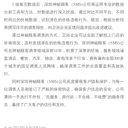
5.收集完数据后，
深圳神秘顾客（
SMS)公司
将运用专业的数据
分析工具和方法，对数据进行深入挖掘。通过对比不同平台、不同
时间点的价格数据，识别潜在的价格违规行为。随后，根据分析结
果撰写详尽的调查报告，向卫浴企业反馈问题并提出改进建议。
通过神秘顾客调查的方式，卫浴企业可以全面了解线上门店的
价格情况，及时发现潜在的价格违规行为。
深圳神秘顾客（
SMS)公
司
在神秘顾客调查领域深耕
16
年，积累了深厚的经验，服务领域涵
盖酒店、餐饮、汽车、物业、
家电
等多个行业，拥有遍布全国
300多
个城市的固定调查人员网络，确保调查工作的全面覆盖和高效执
行。
同时
深圳神秘顾客（
SMS)公司
高度重视客户隐私保护，与每一
位调查人员都签订了严格的保密协议，确保客户信息的安全。
公司
秉持一手执行不外包，
“先服务，再付款；不合格，不收费”的服务理
念，赢得了广大客户的信任和支持。
m.ssc202205.b2b168.com