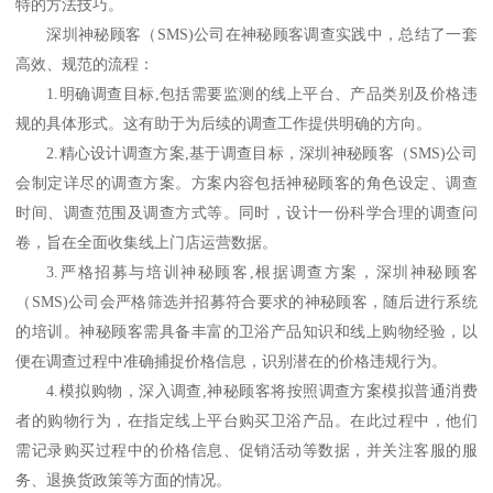
特的方法技巧。
深圳神秘顾客（
SMS)公司
在神秘顾客调查实践中，总结了一套
高效、规范的流程：
1.明确调查目标,包括需要监测的线上平台、产品类别及价格违
规的具体形式。这有助于为后续的调查工作提供明确的方向。
2.精心设计调查方案,基于调查目标，
深圳神秘顾客（
SMS)公司
会制定详尽的调查方案。方案内容包括神秘顾客的角色设定、调查
时间、调查范围及调查方式等。同时，设计一份科学合理的调查问
卷，旨在全面收集线上门店运营数据。
3.严格招募与培训神秘顾客,根据调查方案，
深圳神秘顾客
（
SMS)公司
会严格筛选并招募符合要求的神秘顾客，随后进行系统
的培训。神秘顾客需具备丰富的卫浴产品知识和线上购物经验，以
便在调查过程中准确捕捉价格信息，识别潜在的价格违规行为。
4.模拟购物，深入调查,神秘顾客将按照调查方案模拟普通消费
者的购物行为，在指定线上平台购买卫浴产品。在此过程中，他们
需记录购买过程中的价格信息、促销活动等数据，并关注客服
的
服
务、退换货政策等方面的情况。