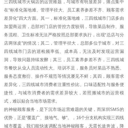
三四线城市火锅店的运营难题，与城市有明显差异，痛点集中
在
“
标准化落地难、管理半径大、员工素养参差不齐、顾客需求
差异化
”
四大方面。其一，标准化落地难，三四线城市门店多由
加盟商运营，总部对门店的管控力度较弱，导致菜品制作、服
务流程、卫生标准无法严格按照总部要求执行，出现
“
总店与分
店两张皮
”
的情况；其二，管理半径大，总部多位于城市，对三
四线城市门店的巡检频率低、成本高，无法及时发现运营漏
洞，导致问题持续发酵；其三，员工素养参差不齐，三四线城
市餐饮从业人员流动性大、培训不足，服务员对菜品不熟悉、
服务态度敷衍、操作不规范等情况屡见不鲜；其四，顾客需求
差异化，三四线城市消费者注重性价比、口味适配性与服务便
捷性，与城市消费者的需求差异较大，若照搬城市的运营模
式，难以贴合当地市场需求。
的神秘顾客服务，是下沉市场运营难题的关键，而深圳
SMS
的
优势，正是
“
覆盖广、接地气、够
”
。，
16
个分支机构实现
三四线
城市覆盖，我们能快速调配当地神秘顾客，无需长途奔波，降