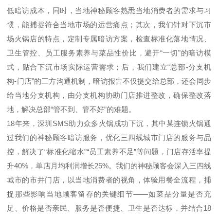
低暗访成本，同时，当地神秘顾客熟悉当地消费者的需求与习
惯，能捕捉符合当地市场的运营痛点；其次，我们针对下沉市
场火锅店的特点，定制专属暗访方案，检查标准化落地情况、
卫生管控、员工服务素养与菜品性价比，避开
“
一切
”
的暗访模
式，贴合下沉市场实际运营需求；后，我们建立
“
总部
-
分支机
构
-
门店
”
的三方沟通机制，暗访报告不仅提交给总部，还会同步
给当地分支机构，由分支机构协助门店推进整改，确保整改落
地，解决总部
“
管不到、管不好
”
的难题。
18
年来，深圳
SMS
助力众多火锅成功下沉，其中某连锁火锅通
过我们的神秘顾客暗访服务，优化三四线城市门店的服务与品
控，解决了
“
标准化缩水
”“
员工素养不足
”
等问题，门店存活率提
升
40%
，单店月均利润增长
25%
。我们的神秘顾客会深入三四线
城市的市井门店，以当地消费者的视角，体验用餐全流程，捕
捉那些影响当地顾客留存的关键细节
——
如菜品分量是否充
足、价格是否亲民、服务是否便捷、卫生是否达标，并结合
18