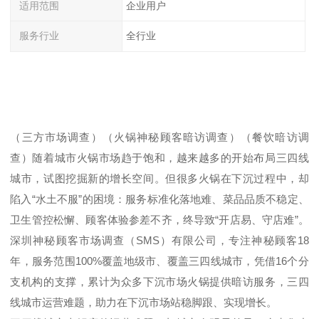
适用范围
企业用户
服务行业
全行业
（
三方市场调查
）（
火锅神秘顾客暗访调查
）（
餐饮暗访调
查
）
随着城市火锅市场趋于饱和，越来越多的开始布局三四线
城市，试图挖掘新的增长空间。但很多火锅在下沉过程中，却
陷入
“
水土不服
”
的困境：服务标准化落地难、菜品品质不稳定、
卫生管控松懈、顾客体验参差不齐，终导致
“
开店易、守店难
”
。
深圳神秘顾客市场调查（
SMS
）有限公司，专注神秘顾客
18
年，服务范围
100%
覆盖地级市、
覆盖三四线城市，凭借
16
个分
支机构的支撑，累计为众多下沉市场火锅提供暗访服务，三四
线城市运营难题，助力在下沉市场站稳脚跟、实现增长。