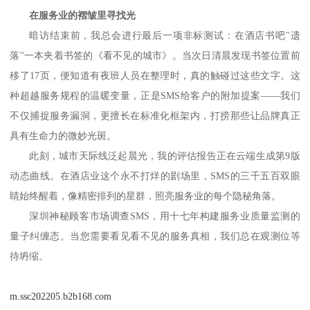
在服务业的褶皱里寻找光
暗访结束前，我总会进行最后一项非标测试：在酒店书吧
"
遗
落
"
一本夹着书签的《看不见的城市》。当次日清晨发现书签位置前
移了
17
页，便知道有夜班人员在整理时，真的触碰过这些文字。这
种超越服务规程的温暖变量，正是
SMS
给客户的附加提案——我们
不仅捕捉服务漏洞，更擅长在标准化框架内，打捞那些让品牌真正
具有生命力的微妙光斑。
此刻，城市天际线泛起晨光，我的评估报告正在云端生成第
9
版
动态曲线。在酒店业这个永不打烊的剧场里，
SMS
的三千五百双眼
睛始终醒着，像精密排列的星群，照亮服务业的每个隐秘角落。
深圳神秘顾客市场调查
SMS
，用十七年构建服务业质量监测的
量子纠缠态。当您需要看见看不见的服务真相，我们总在观测位等
待坍缩
。
m.ssc202205.b2b168.com