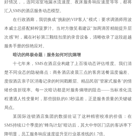
好情况，
，
连同浴室地漏水流速度、夜床服务响应
速度等等
，都将
汇入
SMS
的酒店服务动态模型。
在行政酒廊，我切换成
"
挑剔的
VIP
客人
"
模式：要求调酒师用波
本威士忌搭配鲜榨菠萝汁。当对方微笑着建议
"
加两滴苦精能提升层
次感
"
时，藏在衬衫第三颗纽扣里的录音设备，清晰收录了这段超越
服务手册的惊艳应对。
暗访的终极命题：服务如何对抗熵增
十七年来，
SMS
在酒店业构建了
上百
项动态评估维度。我们清
楚不同业态的隐秘痛点：商务酒店凌晨三点的客房送餐温度偏差、
度假酒店亲子区消毒记录的时间戳断层、精品民宿
"
管家式服务
"
的情
绪价值折现率。每一次暗访都是对服务熵增的阻击——当标准化流
程遭遇人性变量时，那些脱轨的
0.3
秒温差，正是服务质量的关键破
局点。
某国际连锁酒店集团的数据佐证了这种精密校准的价值：在
SMS
持续
12
个季度的
"
蜂鸟计划
"
暗访后，其大中华区门店的客诉率下
降
明显
，员工服务响应速度提升至行业基准线的
1.7
倍。