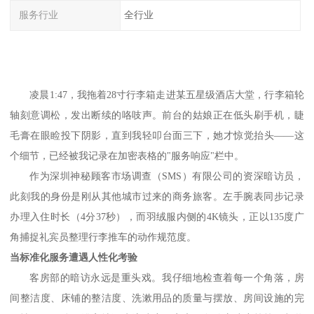
服务行业
全行业
凌晨
1:47
，我拖着
28
寸行李箱走进某五星级酒店大堂，行李箱轮
轴刻意调松，发出断续的咯吱声。前台的姑娘正在低头刷手机，睫
毛膏在眼睑投下阴影，直到我轻叩台面三下，她才惊觉抬头——这
个细节，已经被我记录在加密表格的
"
服务响应
"
栏中。
作为深圳神秘顾客市场调查（
SMS
）有限公司的资深暗访员，
此刻我的身份是刚
从其他城市过来
的商务旅客。左手腕表同步记录
办理入住时长（
4
分
37
秒），而羽绒服内侧的
4K
镜头，正以
135
度广
角捕捉礼宾员整理行李推车的动作规范度。
当标准化服务遭遇人性化考验
客房部的暗访永远是重头戏。我仔细地检查着每一个角落
，
房
间整洁度、
床铺的整洁度、洗漱用品的质量与摆放、房间设施的完