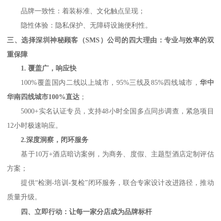
品牌一致性：着装标准、文化触点呈现；
隐性体验：隐私保护、无障碍设施便利性。
三、选择
深圳神秘顾客（
SMS）公司
的四大理由：专业与效率的双
重保障
1. 覆盖广，响应快
100%覆盖国内二线以上城市，95%三线及85%四线城市，
华中
华南四线城市
100%直达
；
5000+实名认证专员，支持48小时全国多点同步调查，紧急项目
12小时极速响应。
2.深度洞察，闭环服务
基于
10万+酒店暗访案例，为商务、度假、主题型酒店定制评估
方案；
提供
“检测-培训-复检”闭环服务，联合专家设计改进路径，推动
质量升级。
四
、立即行动：让每一家分店成为品牌标杆