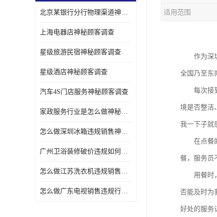
北京某银行分行物理渠道神秘人检查服务质量
适用范围
金融行业神秘顾客
上海电器店神秘顾客调查
服装行业神秘顾客暗访
星级旅游民宿神秘顾客调查
作为深
星级酒店神秘顾客调查
全国乃至东
每次接
汽车4S门店服务神秘顾客调查
境是否整洁
家政服务行业是怎么做神秘顾客调研
我一下子就
怎么做深圳冰箱违规销售神秘顾客检测
在点餐
广州卫浴装修破价违规如何进行神秘顾客暗访调查
餐，服务员
怎么做江苏洗衣机违规销售神秘顾客检测
用餐时
怎么做广东电视销售违规行为神秘顾客检测
否能及时为
好处的服务