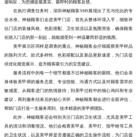
速响应，为您捕捉最真实、最即时的顾客反馈。
在执行调查任务时，深圳神秘顾客
SMS展现出了无与伦比的专
业水准。神秘顾客们走进美甲门店，首先从整体环境入手，细致评
估门店的装修风格、色彩搭配、卫生状况以及氛围营造，确保顾客
在踏入门店的那一刻起，就能感受到一种温馨而舒适的氛围。
美甲展示区同样是调查的重点。神秘顾客会仔细观察美甲样品
的陈列方式、款式多样性、色彩搭配以及新品更新速度，为门店提
供优化视觉展示、提升顾客吸引力的宝贵建议。
服务流程中的每一个细节都逃不过神秘顾客的眼睛。他们会亲
身体验美甲师的服务态度、专业技能、沟通方式以及对顾客需求的
敏感度。从顾客进门的热情接待，到美甲过程中的细心询问和专业
建议，再到服务结束后的贴心关怀，神秘顾客都会进行全面评估，
帮助门店打造一支服务周到、技术精湛的美甲师团队。
此外，神秘顾客还会特别关注门店的卫生状况，尤其是美甲工
具的清洁和消毒情况。他们会检查美甲桌、美甲灯、指甲锉等工具
的卫生状况，以及美甲师是否遵循正确的卫生操作流程，为门店提