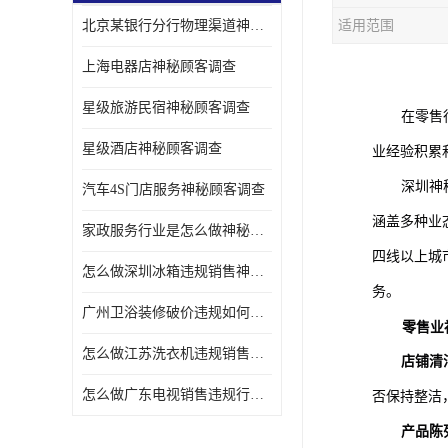
北京某银行分行物理渠道神秘人检查服务质量
适用范围
金融行业神秘顾客
上海电器店神秘顾客调查
服装行业神秘顾客暗访
星级旅游民宿神秘顾客调查
在零售
星级酒店神秘顾客调查
业经验积累
深圳神
汽车4S门店服务神秘顾客调查
涵盖多种业态
家政服务行业是怎么做神秘顾客调研
四线以上城
怎么做深圳冰箱违规销售神秘顾客检测
务。
广州卫浴装修破价违规如何进行神秘顾客暗访调查
零售业
怎么做江苏洗衣机违规销售神秘顾客检测
店铺清
怎么做广东电视销售违规行为神秘顾客检测
否保持整洁
产品陈