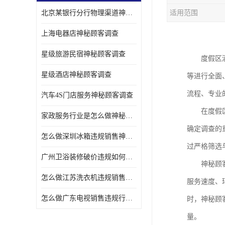
北京某银行分行物理渠道神秘人检查服务质量
适用范围
金融行业神秘顾客
上海电器店神秘顾客调查
服装行业神秘顾客暗访
星级旅游民宿神秘顾客调查
度假区
星级酒店神秘顾客调查
等进行全面
流程、专业
汽车4S门店服务神秘顾客调查
在度假
家政服务行业是怎么做神秘顾客调研
确定调查的
怎么做深圳冰箱违规销售神秘顾客检测
过严格筛选
广州卫浴装修破价违规如何进行神秘顾客暗访调查
神秘顾
怎么做江苏洗衣机违规销售神秘顾客检测
服务速度、
怎么做广东电视销售违规行为神秘顾客检测
时，神秘顾
量。