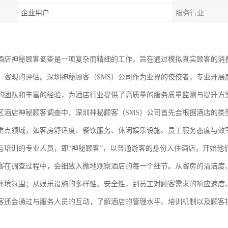
企业用户
服务行业
酒店神秘顾客调查是一项复杂而精细的工作，旨在通过模拟真实顾客的消
、客观的评估。深圳神秘顾客（
SMS）
公司
作为业界的佼佼者，专业开展
的团队和丰富的经验，为酒店行业提供了高质量的服务质量监测与提升方
区酒店神秘顾客调查中，深圳神秘顾客（
SMS）
公司
首先会根据酒店的类
重点领域，如客房舒适度、餐饮服务、休闲娱乐设施、员工服务态度与效
与培训的专业人员，即
“神秘顾客”，以普通游客的身份入住酒店，开始他
客在调查过程中，会细致入微地观察酒店的每一个细节。从客房的清洁度
环境氛围；从娱乐设施的多样性、安全性，到员工对顾客需求的响应速度
客还会通过与服务人员的互动，了解酒店的管理水平、培训机制以及顾客