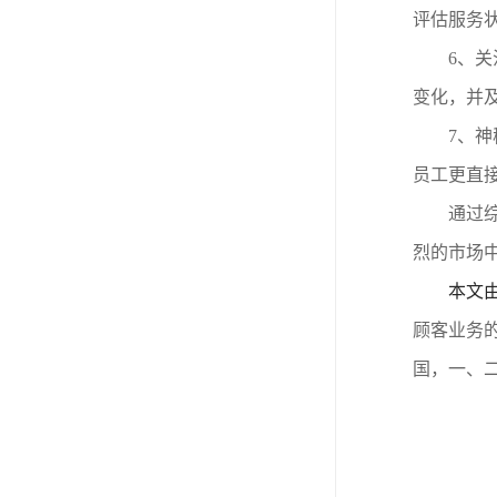
评估服务
6、
关
变化，并
7、
神
员工更直
通过
烈的市场
本文
顾客业务
国，一、二