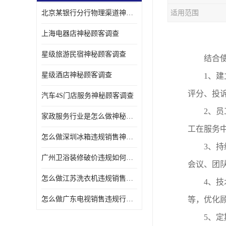
北京某银行分行物理渠道神秘人检查服务质量
适用范围
金融行业神秘顾客
上海电器店神秘顾客调查
服装行业神秘顾客暗访
星级旅游民宿神秘顾客调查
结合
星级酒店神秘顾客调查
1、
建
评分、投
汽车4S门店服务神秘顾客调查
2、
员
家政服务行业是怎么做神秘顾客调研
工在服务
怎么做深圳冰箱违规销售神秘顾客检测
3、
持
广州卫浴装修破价违规如何进行神秘顾客暗访调查
会议、团
怎么做江苏洗衣机违规销售神秘顾客检测
4、
技
怎么做广东电视销售违规行为神秘顾客检测
等，优化
5、
定