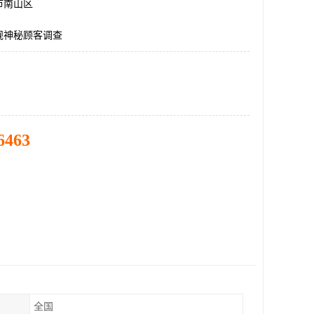
市南山区
规神秘顾客调查
6463
全国