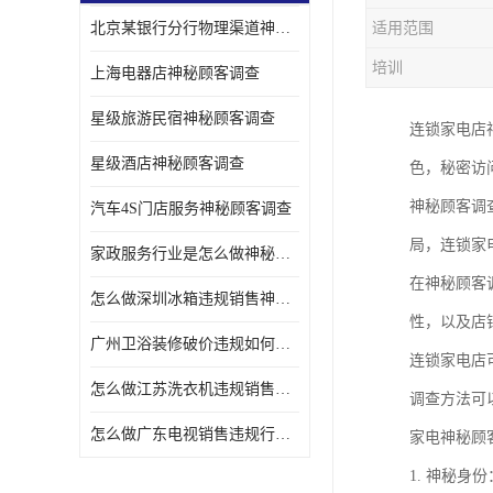
北京某银行分行物理渠道神秘人检查服务质量
适用范围
金融行业神秘顾客
培训
上海电器店神秘顾客调查
服装行业神秘顾客暗访
星级旅游民宿神秘顾客调查
连锁家电店
星级酒店神秘顾客调查
色，秘密访
神秘顾客调
汽车4S门店服务神秘顾客调查
局，连锁家
家政服务行业是怎么做神秘顾客调研
在神秘顾客
怎么做深圳冰箱违规销售神秘顾客检测
性，以及店
广州卫浴装修破价违规如何进行神秘顾客暗访调查
连锁家电店
怎么做江苏洗衣机违规销售神秘顾客检测
调查方法可
怎么做广东电视销售违规行为神秘顾客检测
家电神秘顾
1. 神秘