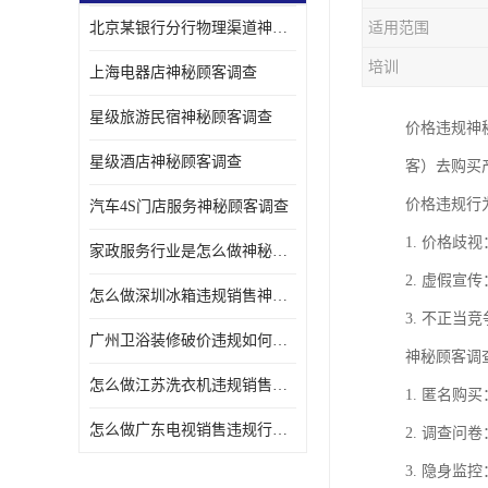
北京某银行分行物理渠道神秘人检查服务质量
适用范围
金融行业神秘顾客
培训
上海电器店神秘顾客调查
服装行业神秘顾客暗访
星级旅游民宿神秘顾客调查
价格违规神
星级酒店神秘顾客调查
客）去购买
价格违规行
汽车4S门店服务神秘顾客调查
1. 价格
家政服务行业是怎么做神秘顾客调研
2. 虚假
怎么做深圳冰箱违规销售神秘顾客检测
3. 不正
广州卫浴装修破价违规如何进行神秘顾客暗访调查
神秘顾客调
怎么做江苏洗衣机违规销售神秘顾客检测
1. 匿名
怎么做广东电视销售违规行为神秘顾客检测
2. 调查
3. 隐身