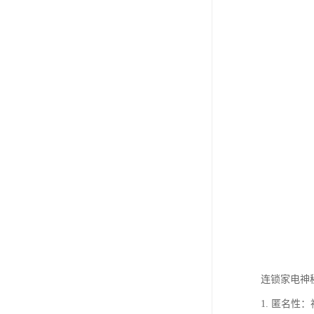
连锁家电神
1. 匿名