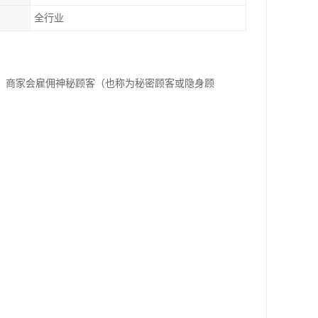
全行业
，商家会雇佣神秘顾客（也称为秘密顾客或隐身顾
。