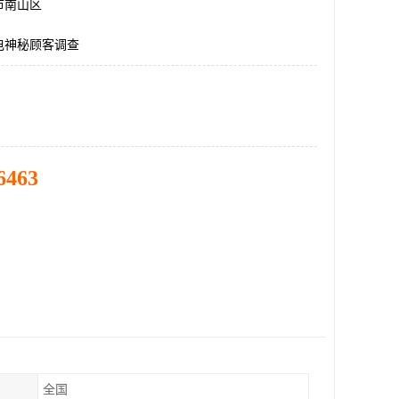
市南山区
电神秘顾客调查
6463
全国