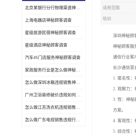
北京某银行分行物理渠道神秘人检查服务质量
适用范围
金融行业神秘顾客
培训
上海电器店神秘顾客调查
服装行业神秘顾客暗访
星级旅游民宿神秘顾客调查
深圳神秘顾
星级酒店神秘顾客调查
神秘顾客服
通信行业客
汽车4S门店服务神秘顾客调查
长沙通信营
家政服务行业是怎么做神秘顾客调研
1. 匿名
怎么做深圳冰箱违规销售神秘顾客检测
2. 观察
广州卫浴装修破价违规如何进行神秘顾客暗访调查
3. 性：
怎么做江苏洗衣机违规销售神秘顾客检测
方案。
怎么做广东电视销售违规行为神秘顾客检测
4. 客观
5. 综合