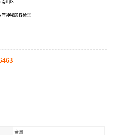
市南山区
业厅神秘顾客检查
6463
全国