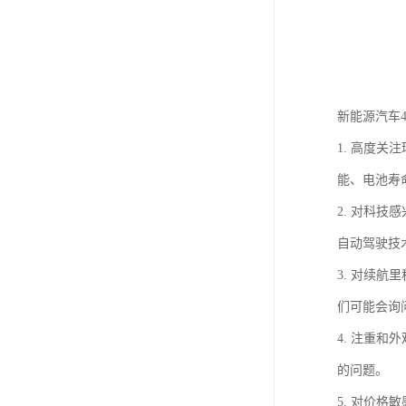
新能源汽车
1. 高度
能、电池寿
2. 对科
自动驾驶技
3. 对续
们可能会询
4. 注重
的问题。
5. 对价