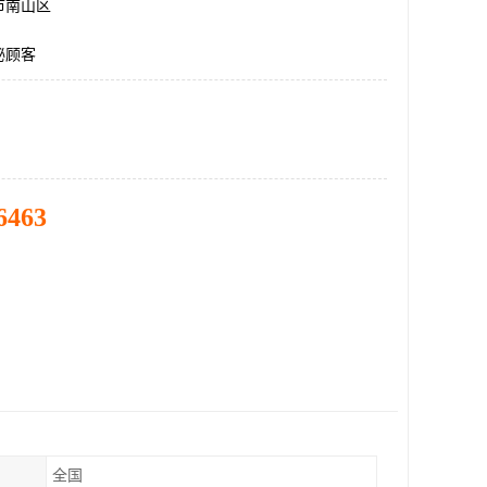
市南山区
秘顾客
6463
全国