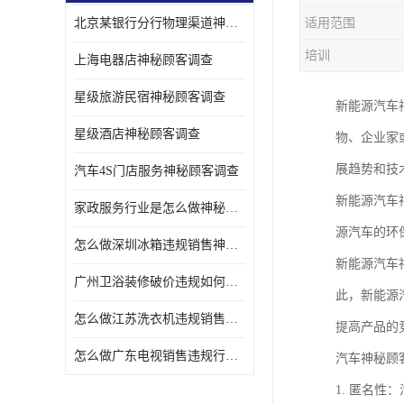
北京某银行分行物理渠道神秘人检查服务质量
适用范围
金融行业神秘顾客
培训
上海电器店神秘顾客调查
服装行业神秘顾客暗访
星级旅游民宿神秘顾客调查
新能源汽车
星级酒店神秘顾客调查
物、企业家
展趋势和技
汽车4S门店服务神秘顾客调查
新能源汽车
家政服务行业是怎么做神秘顾客调研
源汽车的环
怎么做深圳冰箱违规销售神秘顾客检测
新能源汽车
广州卫浴装修破价违规如何进行神秘顾客暗访调查
此，新能源
怎么做江苏洗衣机违规销售神秘顾客检测
提高产品的
怎么做广东电视销售违规行为神秘顾客检测
汽车神秘顾
1. 匿名