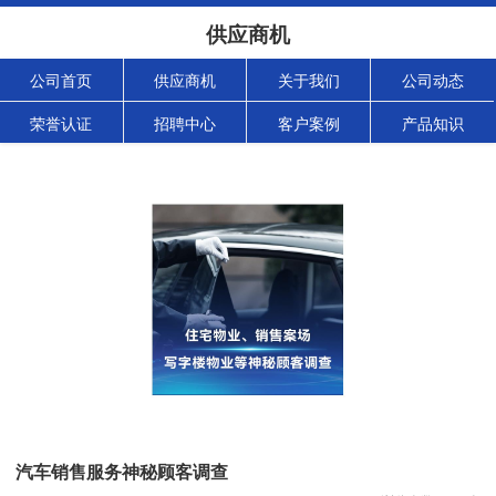
供应商机
公司首页
供应商机
关于我们
公司动态
荣誉认证
招聘中心
客户案例
产品知识
汽车销售服务神秘顾客调查