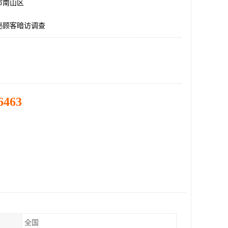
市南山区
秘顾客暗访调查
6463
全国