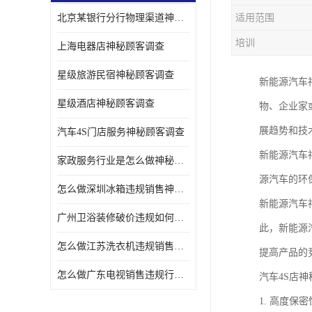
北京某银行分行物理渠道神秘人检查服务质量
适用范围
金融行业神秘顾客
培训
上海电器店神秘顾客调查
服装行业神秘顾客暗访
星级旅游民宿神秘顾客调查
新能源汽车
星级酒店神秘顾客调查
物、企业家
展趋势和技
汽车4S门店服务神秘顾客调查
新能源汽车
家政服务行业是怎么做神秘顾客调研
源汽车的环
怎么做深圳冰箱违规销售神秘顾客检测
新能源汽车
广州卫浴装修破价违规如何进行神秘顾客暗访调查
此，新能源
怎么做江苏洗衣机违规销售神秘顾客检测
提高产品的
怎么做广东电视销售违规行为神秘顾客检测
汽车4S店
1. 高度