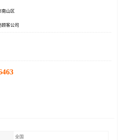
市南山区
秘顾客公司
6463
全国