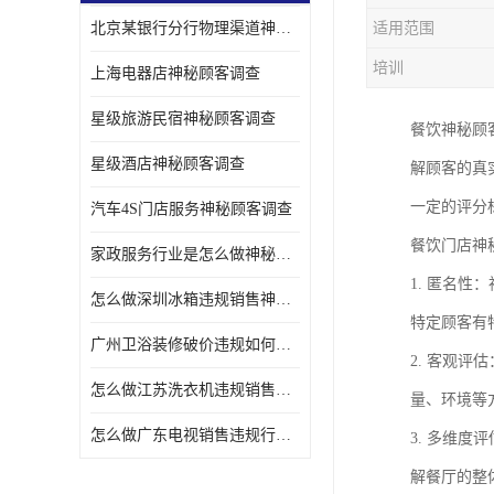
北京某银行分行物理渠道神秘人检查服务质量
适用范围
金融行业神秘顾客
培训
上海电器店神秘顾客调查
服装行业神秘顾客暗访
星级旅游民宿神秘顾客调查
餐饮神秘顾
星级酒店神秘顾客调查
解顾客的真
一定的评分
汽车4S门店服务神秘顾客调查
餐饮门店神
家政服务行业是怎么做神秘顾客调研
1. 匿名
怎么做深圳冰箱违规销售神秘顾客检测
特定顾客有
广州卫浴装修破价违规如何进行神秘顾客暗访调查
2. 客观
怎么做江苏洗衣机违规销售神秘顾客检测
量、环境等
怎么做广东电视销售违规行为神秘顾客检测
3. 多维
解餐厅的整