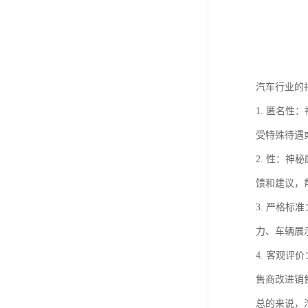
汽车行业的
1. 匿名
受特殊待遇
2. 性：
馈和建议，
3. 严格
力、车辆展
4. 客观
售商改进销
总的来说，