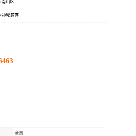
市南山区
店神秘顾客
6463
全国