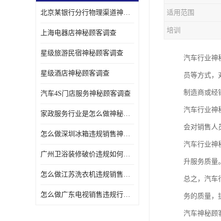
北京某银行分行物理渠道神秘人检查服务质量
适用范围
金融行业神秘顾客
培训
上海电器店神秘顾客调查
服装行业神秘顾客暗访
星级旅游民宿神秘顾客调查
汽车行业神
星级酒店神秘顾客调查
员等方式，
制造商或经
汽车4S门店服务神秘顾客调查
汽车行业神
家政服务行业是怎么做神秘顾客调研
会对销售人
怎么做深圳冰箱违规销售神秘顾客检测
汽车行业神
广州卫浴装修破价违规如何进行神秘顾客暗访调查
升服务质量
怎么做江苏洗衣机违规销售神秘顾客检测
总之，汽车
怎么做广东电视销售违规行为神秘顾客检测
务的质量，
汽车神秘顾