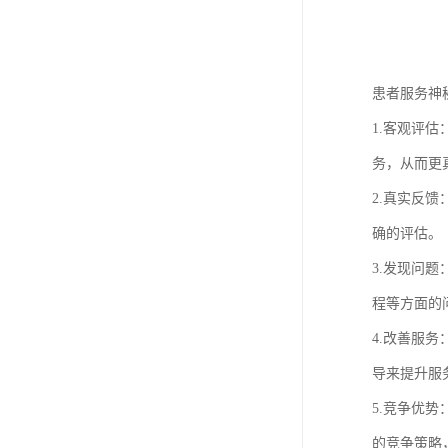
患者服务神
1.客观评
务，从而更
2.真实反
确的评估。
3.发现问
程等方面的
4.改善服
导来提升服
5.竞争优
的竞争策略