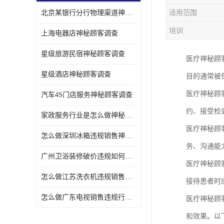
北京某银行分行物理渠道神秘人检查服务质量
适用范围
金融行业神秘顾客
培训
上海电器店神秘顾客调查
服装行业神秘顾客暗访
星级旅游民宿神秘顾客调查
医疗神秘顾
星级酒店神秘顾客调查
目的通常被
医疗神秘顾
汽车4S门店服务神秘顾客调查
约、接受检
家政服务行业是怎么做神秘顾客调研
医疗神秘顾
怎么做深圳冰箱违规销售神秘顾客检测
务、沟通能
广州卫浴装修破价违规如何进行神秘顾客暗访调查
医疗神秘顾
怎么做江苏洗衣机违规销售神秘顾客检测
接待患者时
怎么做广东电视销售违规行为神秘顾客检测
医疗神秘顾客
和效果。以