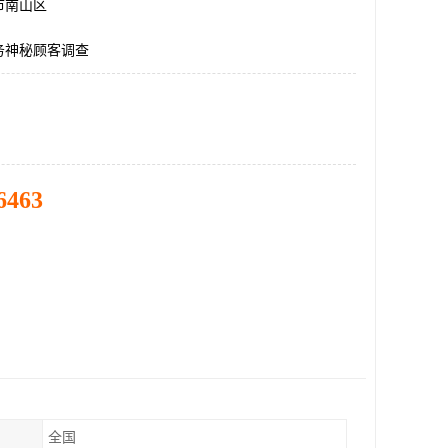
市南山区
务神秘顾客调查
6463
全国