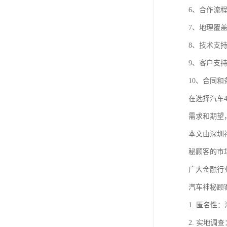
6、合作流
7、地理覆
8、技术支
9、客户支
10、合同
在选择汽车
需求和期望
本文由深圳
秘顾客的市
广大金融行
汽车神秘顾
1. 匿名
2. 实地