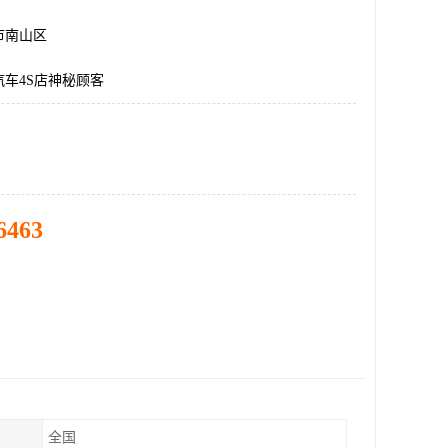
市南山区
车4S店神秘顾客
6463
全国