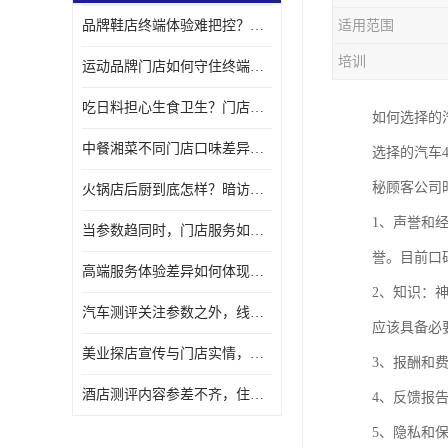
品牌鞋店终端体验难把控？第三方巡查筑牢品质防线
适用范围
金融行业神秘顾客
培训
运动品牌门店如何守住终端标准？第三方巡查正在成为品牌“标配”
服装行业神秘顾客暗访
吃日料担心生食卫生？门店操作细节值得更多关注
如何选择的
中餐湘菜不同门店口味差异大？暗访视角下的出品真相
选择的汽车
秘顾客公司
火锅店后厨到底怎样？暗访视角下的品控真实一面
1、声誉和
当参数趋同时，门店服务如何影响消费者的较终选择？
誉。目前口
高端服务体验差异如何体现？品牌或可尝试另一种测评视角
2、知识：
汽车测评关注参数之外，线下门店服务品质如何一同被看见？
应该具备必
美业探店宣传与门店实情，如何缩小差距？
3、报酬和
酒店测评内容参差不齐，住宿品牌如何让真实体验被看见？
4、反馈报
5、隐私和