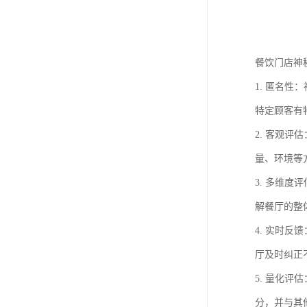
餐饮门店神
1. 匿名
特定顾客有
2. 客观
量、环境等
3. 多维
解餐厅的整
4. 实时
厅及时纠正
5. 量化
分，并与其