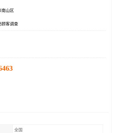
市南山区
秘顾客调查
6463
全国