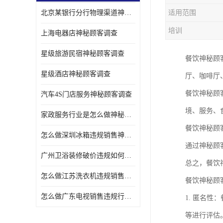
北京某银行分行物理渠道神秘人检查服务质量
适用范围
金融行业神秘顾客
培训
上海电器店神秘顾客调查
服装行业神秘顾客暗访
星级旅游民宿神秘顾客调查
餐饮神秘顾
星级酒店神秘顾客调查
厅、咖啡厅
餐饮神秘顾
汽车4S门店服务神秘顾客调查
境、服务、
家政服务行业是怎么做神秘顾客调研
餐饮神秘顾
怎么做深圳冰箱违规销售神秘顾客检测
通过神秘顾
广州卫浴装修破价违规如何进行神秘顾客暗访调查
总之，餐饮
怎么做江苏洗衣机违规销售神秘顾客检测
餐饮神秘顾
怎么做广东电视销售违规行为神秘顾客检测
1. 匿名
等进行评估