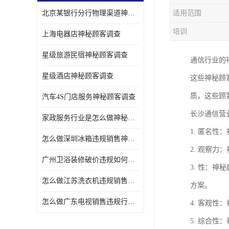
北京某银行分行物理渠道神秘人检查服务质量
适用范围
金融行业神秘顾客
培训
上海电器店神秘顾客调查
服装行业神秘顾客暗访
星级旅游民宿神秘顾客调查
通信行业的
星级酒店神秘顾客调查
这些神秘顾
质，这些顾
汽车4S门店服务神秘顾客调查
长沙通信营
家政服务行业是怎么做神秘顾客调研
1. 匿名
怎么做深圳冰箱违规销售神秘顾客检测
2. 观察
广州卫浴装修破价违规如何进行神秘顾客暗访调查
3. 性：
怎么做江苏洗衣机违规销售神秘顾客检测
方案。
怎么做广东电视销售违规行为神秘顾客检测
4. 客观
5. 综合