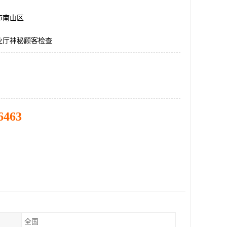
市南山区
业厅神秘顾客检查
6463
全国