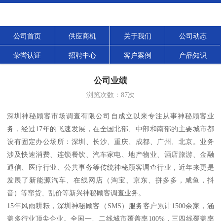
公司首页
供应商机
关于我们
公司动态
荣誉认证
招聘中心
客户案例
产品知识
公司业绩
浏览次数：
87
次
深圳神秘顾客市场调查有限公司自成立以来专注从事神秘顾客业
务，经过17年的飞速发展，在全国北部、中部和南部的主要城市都
设有固定办公场所：深圳、长沙、重庆、成都、广州、北京。业务
涉及快速消费、连锁餐饮、汽车家电、地产物业、酒店旅游、金融
通信、医疗行业、公共事务等传统神秘顾客调查行业，近年来更是
发展了新能源汽车、在线网店（淘宝、京东、拼多多，咸鱼，抖
音）等窜货、乱价等新兴神秘顾客调查业务。
15年风雨耕耘，深圳神秘顾客（SMS）服务客户累计1500余家，涵
盖多行业顶尖企业。全国一、二线城市覆盖率100%，三四线覆盖率