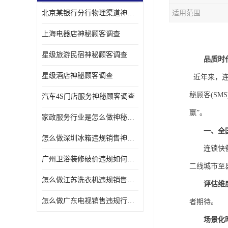
北京某银行分行物理渠道神秘人检查服务质量
适用范围
金融行业神秘顾客
上海电器店神秘顾客调查
服装行业神秘顾客暗访
星级旅游民宿神秘顾客调查
品质时
星级酒店神秘顾客调查
近年来，连
秘顾客(SM
汽车4S门店服务神秘顾客调查
赢”。
家政服务行业是怎么做神秘顾客调研
一、全
怎么做深圳冰箱违规销售神秘顾客检测
连锁快
广州卫浴装修破价违规如何进行神秘顾客暗访调查
二线城市至
怎么做江苏洗衣机违规销售神秘顾客检测
评估维
怎么做广东电视销售违规行为神秘顾客检测
者期待。
场景化