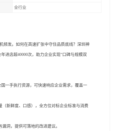
全行业
危机频发。如何在高速扩张中守住品质底线？深圳神
年进店超40000次，助力企业实现“口碑与规模双
依托全国一手执行资源，可快速响应企业需求，覆盖一
量（新鲜度、口感），全方位对标企业标准与消费
务漏洞，提供可落地的改进建议。