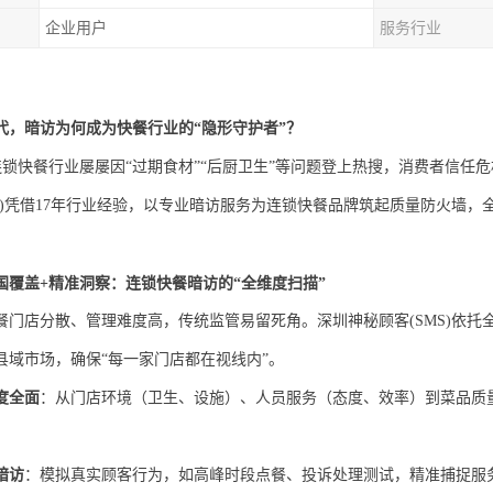
企业用户
服务行业
代，暗访为何成为快餐行业的
“隐形守护者”？
锁快餐行业屡屡因
“过期食材”“后厨卫生”等问题登上热搜，消费者信任
S)凭借17年行业经验，以专业暗访服务为连锁快餐品牌筑起质量防火墙，全
国覆盖
+精准洞察：连锁快餐暗访的“全维度扫描”
餐门店分散、管理难度高，传统监管易留死角。深圳神秘顾客
(SMS)
县域市场，确保“每一家门店都在视线内”。
度全面
：从门店环境（卫生、设施）、人员服务（态度、效率）到菜品质
暗访
：模拟真实顾客行为，如高峰时段点餐、投诉处理测试，精准捕捉服