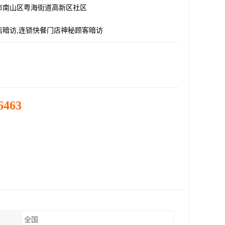
市南山区粤海街道高新区社区
店暗访,连锁快餐门店神秘顾客暗访
6463
全国