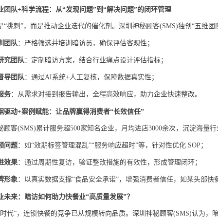
业团队
+科学流程：从“发现问题”到“解决问题”的闭环管理
是
“挑刺”，而是推动企业迭代的催化剂。深圳神秘顾客(SMS)独创“五维团
训团队
：严格筛选并培训暗访员，确保评估客观性；
研究团队
：定制暗访方案，结合行业痛点设计评估指标；
督导团队
：通过
AI系统+人工复核，保障数据真实性；
服务
：从需求对接到报告输出，全程高效响应，助力企业快速整改。
据驱动
+案例赋能：让品牌赢得消费者“长效信任”
秘顾客
(SMS)累计服务超500家知名企业，月均进店3000余次，沉淀海
频问题
：如
“效期标签管理混乱”“服务响应超时”等，针对性优化 SOP；
进效果
：通过周期性复访，验证整改措施的有效性，形成管理闭环；
牌形象
：以真实数据支撑
“食品安全承诺”，增强消费者信任，如某头部快
业未来：暗访如何助力快餐业
“高质量发展”？
店时代”，连锁快餐的竞争已从规模转向品质。深圳神秘顾客(SMS)认为，