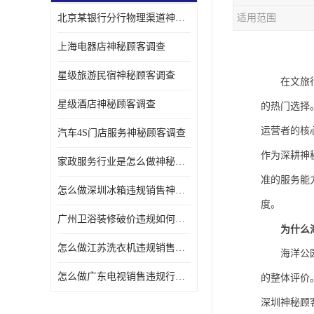
北京某银行分行物理渠道神秘人检查服务质量
适用范围
金融行业神秘顾客
上海电器店神秘顾客调查
服装行业神秘顾客暗访
星级旅游民宿神秘顾客调查
在文旅
星级酒店神秘顾客调查
的热门选择
运营者的核
汽车4S门店服务神秘顾客调查
作为深耕神
家政服务行业是怎么做神秘顾客调研
准的服务能
怎么做深圳冰箱违规销售神秘顾客检测
度。
广州卫浴装修破价违规如何进行神秘顾客暗访调查
为什么
怎么做江苏洗衣机违规销售神秘顾客检测
海洋公
怎么做广东电视销售违规行为神秘顾客检测
的整体评价
深圳神秘顾