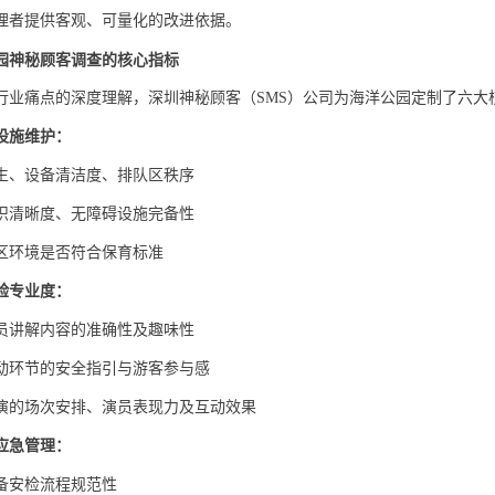
理者提供客观、可量化的改进依据。
园神秘顾客调查的核心指标
行业痛点的深度理解，
深圳神秘顾客（
SMS）公司
为海洋公园定制了六大
设施维护
：
生、设备清洁度、排队区秩序
识清晰度、无障碍设施完备性
区环境是否符合保育标准
验专业度
：
员讲解内容的准确性及趣味性
动环节的安全指引与游客参与感
演的场次安排、演员表现力及互动效果
应急管理
：
备安检流程规范性