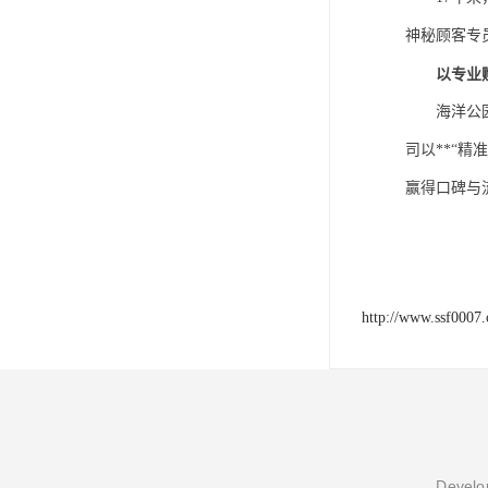
神秘顾客专
以专业
海洋公
司
以
**“
赢得口碑与
http://www.ssf0007
Develop