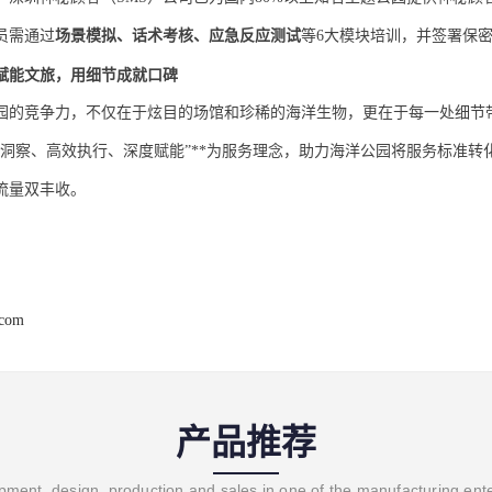
员需通过
场景模拟、话术考核、应急反应测试
等
6大模块培训，并签署保
赋能文旅，用细节成就口碑
园的竞争力，不仅在于炫目的场馆和珍稀的海洋生物，更在于每一处细节
精准洞察、高效执行、深度赋能”**为服务理念，助力海洋公园将服务标准
流量双丰收。
.com
产品推荐
ment, design, production and sales in one of the manufacturing ent