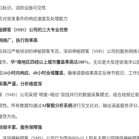
口标识、消防设施可见性
员对突发事件的响应速度及处理能力
秘顾客（
SMS）公司
的三大专业优势
覆盖网络广，执行效率高
0余名经过严格培训的神秘顾客专员，
深圳神秘顾客（
SMS）公司
的服务网络
城市，
华*南地区四线以上城市覆盖率高达
100%
。无论是大型连锁海洋公
现
24小时内响应、48小时全域覆盖
，确保调查结果真实反映节假日、工作
数据采集严谨，分析维度深
客（
SMS）公司
采用
“明查+暗访”双线并行的数据采集模式，结合视频记
观性。所有数据均通过
AI智能分析系统
进行交叉比对，输出涵盖服务评分
整改方向。
行业经验丰富，服务保障强
，
深圳神秘顾客（
SMS）公司
已为国内
80%以上知名主题公园提供神秘