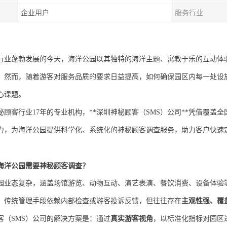
企业用户
服务行业
行业蓬勃发展的今天，海洋公园以其独特的海洋主题、寓教于乐的互动体
。然而，随着游客对服务品质的要求日益提高，如何确保园区内每一处设
心课题。
秘顾客行业
17年的专业机构，**
深圳神秘顾客（
SMS）公司
**凭借覆盖全
力，为海洋公园提供科学化、系统化的神秘顾客调查服务，助力客户快速
海洋公园需要神秘顾客调查？
园业态复杂，涵盖场馆游览、动物互动、演艺表演、餐饮消费、设备体验
。传统管理手段依赖内部检查或游客投诉反馈，但往往存在
主观性强、覆
客（
SMS）公司
的解决方案是：通过
真实游客视角
，以标准化指标对园区