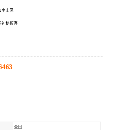
市南山区
场神秘顾客
6463
全国