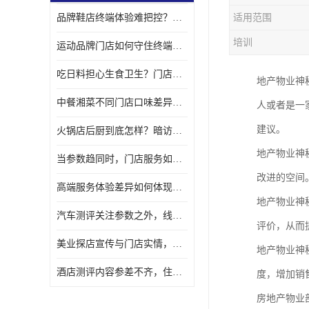
品牌鞋店终端体验难把控？第三方巡查筑牢品质防线
适用范围
金融行业神秘顾客
培训
运动品牌门店如何守住终端标准？第三方巡查正在成为品牌“标配”
服装行业神秘顾客暗访
吃日料担心生食卫生？门店操作细节值得更多关注
地产物业神
中餐湘菜不同门店口味差异大？暗访视角下的出品真相
人或者是一
建议。
火锅店后厨到底怎样？暗访视角下的品控真实一面
地产物业神
当参数趋同时，门店服务如何影响消费者的较终选择？
改进的空间
高端服务体验差异如何体现？品牌或可尝试另一种测评视角
地产物业神
汽车测评关注参数之外，线下门店服务品质如何一同被看见？
评价，从而
美业探店宣传与门店实情，如何缩小差距？
地产物业神
酒店测评内容参差不齐，住宿品牌如何让真实体验被看见？
度，增加销
房地产物业